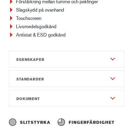
Förstärkning mellan tumme och pekfinger
Slagskydd på ovanhand
Touchscreen
Livsmedelsgodkänd
Antistat & ESD godkänd
EGENSKAPER
STANDARDER
Slitstyrka
8
EN 388:2016
DOKUMENT
Fingerfärdighet
4X43FP
6
Instruktionsmanual
IEC 61340-5-1
Gauge
Instruction of use GUIDE 6615.pdf
R:2.0x10⁸-9.1x10⁸Ω
SLITSTYRKA
FINGERFÄRDIGHET
Gauge13