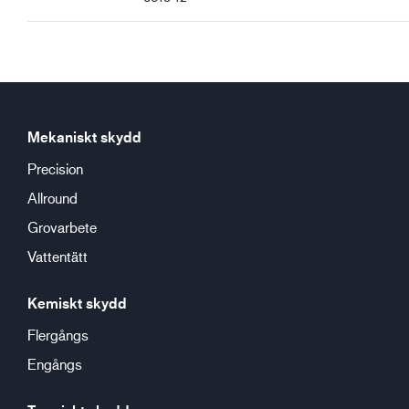
Bra våtgrepp
Bra oljegrepp
Mekaniskt skydd
Precision
Allround
Grovarbete
Vattentätt
Kemiskt skydd
Flergångs
Engångs