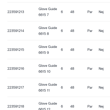
Förstärkt handflata
Skärskyddsnivå F (ISO 13997)
Glove Guide
Kontaktvärmeskydd nivå 1 (100°C, EN 407)
223591213
6
48
Par
Nej
6615 7
Kvalitetsegenskaper
Glove Guide
DMF-fri
223591214
6
48
Par
Nej
6615 8
Glasfiberfri
REACH kompatibel
Livsmedelsgodkänd - Alla sorters livsmedel
Glove Guide
223591215
6
48
Par
Nej
Antistatisk
6615 9
ESD
Glove Guide
223591216
6
48
Par
Nej
Ergonomiska egenskaper
6615 10
Tight passform
Ventilerande
Glove Guide
Säkerhetskrage
223591217
6
48
Par
Nej
6615 11
Kardborre
Pekskärmsfunktion
Glove Guide
Bra torrgrepp
223591218
6
48
Par
Nej
6615 12