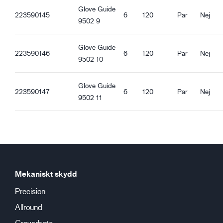
Glove Guide
Ventilerande
223590145
6
120
Par
Nej
9502 9
Vattentät handflata
Oljetät handflata
Pekskärmsfunktion
Glove Guide
223590146
6
120
Par
Nej
Bra torrgrepp
9502 10
Bra våtgrepp
Bra oljegrepp
Glove Guide
223590147
6
120
Par
Nej
Bra smutsgrepp
9502 11
Mekaniskt skydd
Precision
Allround
Grovarbete