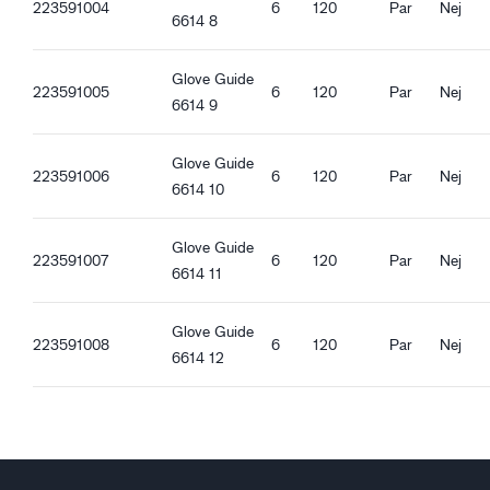
Bra våtgrepp
223591004
6
120
Par
Nej
6614 8
Bra oljegrepp
Glove Guide
223591005
6
120
Par
Nej
6614 9
Glove Guide
223591006
6
120
Par
Nej
6614 10
Glove Guide
223591007
6
120
Par
Nej
6614 11
Glove Guide
223591008
6
120
Par
Nej
6614 12