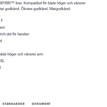
HXFIBR™ liner. Kompatibel för både höger och vänster
XTRM™
stat godkänd. Ökotex godkänd. Matgodkänd.
gistik
 F
ent
tch-del för handen
nd
både höger och vänster arm
 XL
d
STANDARDER
DOKUMENT