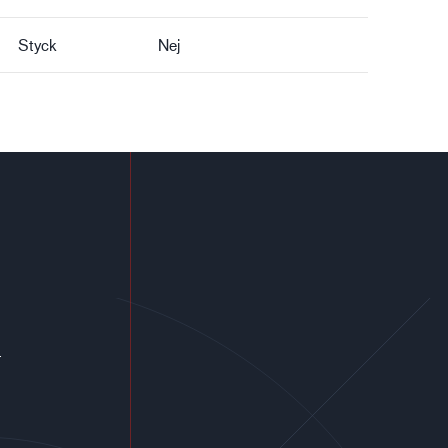
Styck
Nej
r