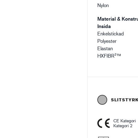
Nylon
Material & Konstru
Insida
Enkelstickad
Polyester
Elastan
HXFIBR²™
SLITSTYR
CE Kategori
Kategori 2