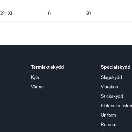
621 XL
6
60
Termiskt skydd
Specialskydd
Kyla
Slagskydd
Värme
Vibration
Stickskydd
Elektriska riske
Uniform
Renrum