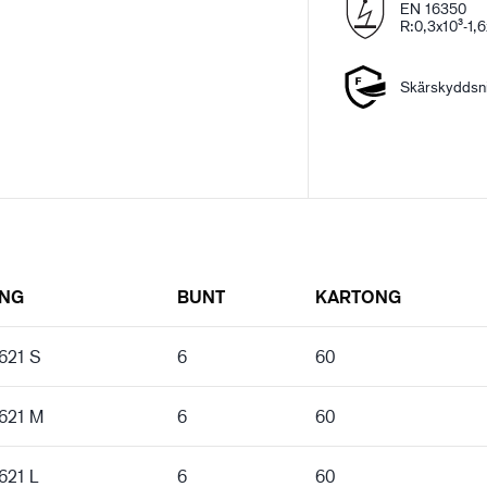
EN 16350
R:0,3x10³-1,
Skärskyddsni
ING
BUNT
KARTONG
621 S
6
60
6621 M
6
60
621 L
6
60