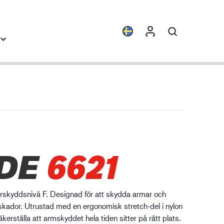
Produktfamiljer
Industrikunskap
ENVI™
Byggindustrin
HXFIBR™
Fordonsindustrin
rkstads- och
DE
6621
O.T.™
Logistik
llverkningsindustri
SPARX™
VIBRO™
kyddsnivå F. Designad för att skydda armar och
WELD & HEAT™
skador. Utrustad med en ergonomisk stretch-del i nylon
XLNT™
äkerställa att armskyddet hela tiden sitter på rätt plats.