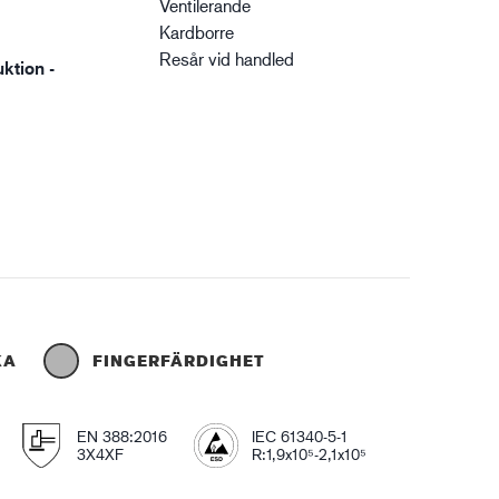
Ventilerande
Kardborre
Resår vid handled
ktion -
KA
FINGERFÄRDIGHET
EN 388:2016
IEC 61340-5-1
3X4XF
R:1,9x10⁵-2,1x10⁵