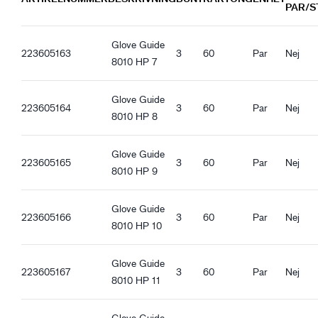
PAR/S
Material & Konstruktion - Mellanlager
Guide 8010_es-ES_Productsheet.pdf
Dämpande skum
Guide 8010_it-IT_Productsheet.pdf
Glove Guide
Guide 8010_fr-FR_Productsheet.pdf
223605163
3
60
Par
Nej
8010 HP 7
Skyddande egenskaper
Guide 8010_pl-PL_Productsheet.pdf
Antivibration
Guide 8010_ro-RO_Productsheet.pdf
Glove Guide
Guide 8010_hu-HU_Productsheet.pdf
223605164
3
60
Par
Nej
Co-branding
8010 HP 8
Guide 8010_et-EE_Productsheet.pdf
Guide GTX
Glove Guide
Kvalitetsegenskaper
223605165
3
60
Par
Nej
8010 HP 9
Fri från organiskt silikon
Fri från naturligt latex
Glove Guide
REACH kompatibel
223605166
3
60
Par
Nej
8010 HP 10
Ergonomiska egenskaper
Tight passform
Glove Guide
223605167
3
60
Par
Nej
Ventilerande
8010 HP 11
Kardborre
Bra torrgrepp
Glove Guide