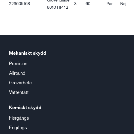
223605168
3
60
Par
Nej
Bra våtgrepp
8010 HP 12
Mekaniskt skydd
Precision
Allround
Grovarbete
Vattentätt
Kemiskt skydd
Flergångs
Engångs