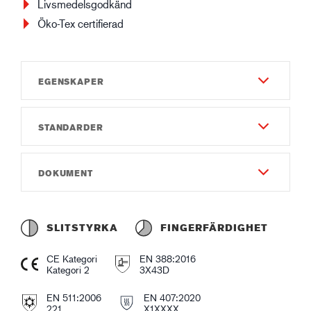
Livsmedelsgodkänd
Öko-Tex certifierad
EGENSKAPER
STANDARDER
Slitstyrka
4
EN 388:2016
DOKUMENT
Fingerfärdighet
3X43D
5
Instruktionsmanual
EN 511:2006
Gauge
Instruction of use GUIDE 290W.pdf
221
SLITSTYRKA
FINGERFÄRDIGHET
Gauge13
Försäkran om överensstämmelse
EN 407:2020
CE Kategori
EN 388:2016
Material & Konstruktion - Utsida
Declaration of Conformity GUIDE 290W.pdf
Kategori 2
3X43D
X1XXXX
Latex
EN 511:2006
EN 407:2020
Produktblad
Doppad handflata
221
X1XXXX