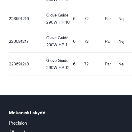
Oeko-Tex Confidence in textiles
Livsmedelsgodkänd - Alla sorters livsmedel
Glove Guide
223691216
6
72
Par
Nej
290W HP 10
Ergonomiska egenskaper
Standard passform
Varmfodrad
Glove Guide
223691217
6
72
Par
Nej
Vindtät
290W HP 11
Vattentät
Stickad krage
Glove Guide
223691218
6
72
Par
Nej
Pekskärmsfunktion
290W HP 12
Bra torrgrepp
Bra våtgrepp
Bra snö- och isgrepp
Mekaniskt skydd
Precision