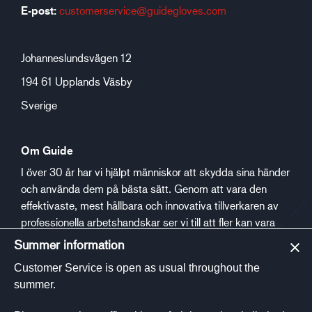
E-post:
customerservice@guidegloves.com
Johanneslundsvägen 12
194 61 Upplands Väsby
Sverige
Om Guide
I över 30 år har vi hjälpt människor att skydda sina händer
och använda dem på bästa sätt. Genom att vara den
effektivaste, mest hållbara och innovativa tillverkaren av
professionella arbetshandskar ser vi till att fler kan vara
säkra och trygga på jobbet.
Summer information
Customer Service is open as usual throughout the
Social media
summer.