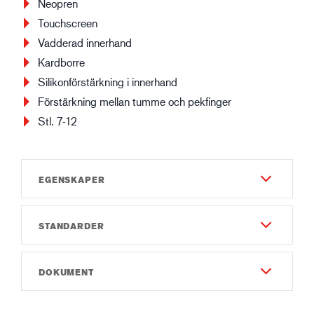
Neopren
Touchscreen
Vadderad innerhand
Kardborre
Silikonförstärkning i innerhand
Förstärkning mellan tumme och pekfinger
Stl. 7-12
EGENSKAPER
STANDARDER
Slitstyrka
5
EN 388:2016
DOKUMENT
Fingerfärdighet
2121X
7
Instruktionsmanual
EN 511:2006