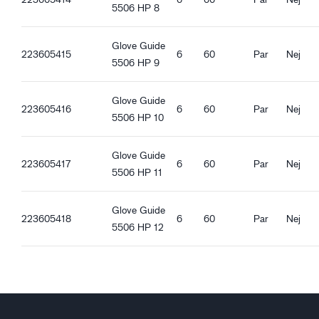
REACH kompatibel
5506 HP 8
Guide 5506_et-EE_Productsheet.pdf
Ergonomiska egenskaper
Glove Guide
Tight passform
223605415
6
60
Par
Nej
5506 HP 9
Varmfodrad
Vindtät
Glove Guide
Vattenavvisande
223605416
6
60
Par
Nej
5506 HP 10
Kardborre
Pekskärmsfunktion
Bra torrgrepp
Glove Guide
223605417
6
60
Par
Nej
Bra våtgrepp
5506 HP 11
Bra snö- och isgrepp
Glove Guide
223605418
6
60
Par
Nej
5506 HP 12