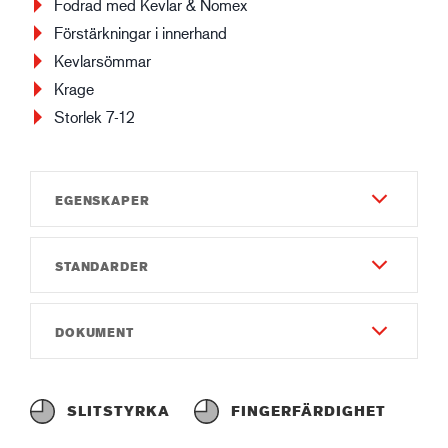
Fodrad med Kevlar & Nomex
Förstärkningar i innerhand
Kevlarsömmar
Krage
Storlek 7-12
EGENSKAPER
STANDARDER
Slitstyrka
6
EN 388:2016
DOKUMENT
Fingerfärdighet
3X32C
6
Instruktionsmanual
EN 12477
Total längd (cm)
Instruction of use GUIDE 3571.pdf
TYPE A
SLITSTYRKA
FINGERFÄRDIGHET
35-40