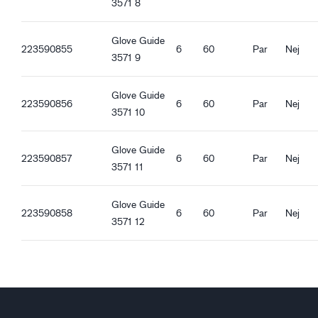
Lämplig för MIG/MAG-svetsning
3571 8
Kvalitetsegenskaper
Glove Guide
REACH kompatibel
223590855
6
60
Par
Nej
3571 9
Ergonomiska egenskaper
Glove Guide
Standard passform
223590856
6
60
Par
Nej
3571 10
Vattenavvisande
Glove Guide
223590857
6
60
Par
Nej
3571 11
Glove Guide
223590858
6
60
Par
Nej
3571 12