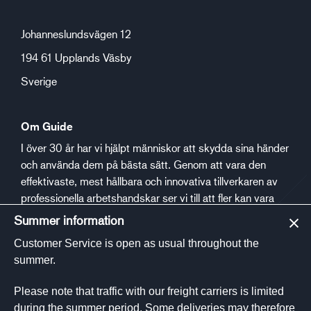
Johanneslundsvägen 12
194 61 Upplands Väsby
Sverige
Om Guide
I över 30 år har vi hjälpt människor att skydda sina händer
och använda dem på bästa sätt. Genom att vara den
effektivaste, mest hållbara och innovativa tillverkaren av
professionella arbetshandskar ser vi till att fler kan vara
säkra och trygga på jobbet.
Summer information
Customer Service is open as usual throughout the
Social media
summer.
Please note that traffic with our freight carriers is limited
during the summer period. Some deliveries may therefore