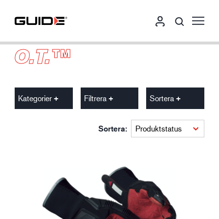
O.T.™
Kategorier
Filtrera
Sortera
Sortera: