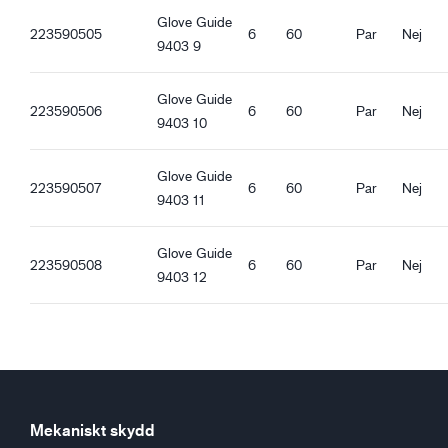
Kemikalieskydd (EN 374-1:2016)
Glove Guide
223590505
6
60
Par
Nej
Mikrobiologiskt skydd (EN 374-5:2016)
9403 9
Virusskydd (EN 374-5:2016)
Glove Guide
223590506
6
60
Par
Nej
Kvalitetsegenskaper
9403 10
REACH kompatibel
Glove Guide
Ergonomiska egenskaper
223590507
6
60
Par
Nej
9403 11
Tight passform
Vattentät
Glove Guide
Oljetät
223590508
6
60
Par
Nej
9403 12
Bra torrgrepp
Bra våtgrepp
Bra oljegrepp
Bra smutsgrepp
Mekaniskt skydd