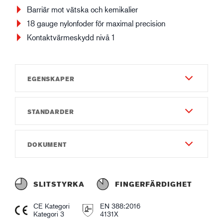
Barriär mot vätska och kemikalier
18 gauge nylonfoder för maximal precision
Kontaktvärmeskydd nivå 1
EGENSKAPER
STANDARDER
Slitstyrka
6
EN 388:2016
DOKUMENT
Fingerfärdighet
4131X
7
Instruktionsmanual
EN ISO 374-1:2016 Type A
Total längd (cm)
Instruction of use GUIDE 9403.pdf
JKLMNOPT
SLITSTYRKA
FINGERFÄRDIGHET
35
Försäkran om överensstämmelse
EN ISO 374-5:2016
CE Kategori
EN 388:2016
Gauge
Declaration of Conformity GUIDE 9403.pdf
Kategori 3
4131X
VIRUS