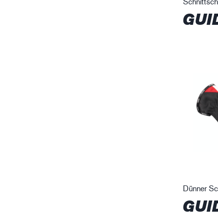
Schnittsc
GUI
Dünner Sc
GUI