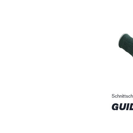
Schnittsc
GUI