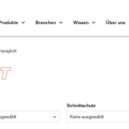
Produkte
Branchen
Wissen
Über uns
auigkeit
Produkte pro Branche
Innovation
Ein
T
Automobilindustrie
Unsere innovativen Produkte
Stahlindustrie
Stahlindustrie
M
Maschinenbau
Erdöl- und Gasindustrie
Schnittschutz
Baugewerbe
Logistik
sgewählt
Keine ausgewählt