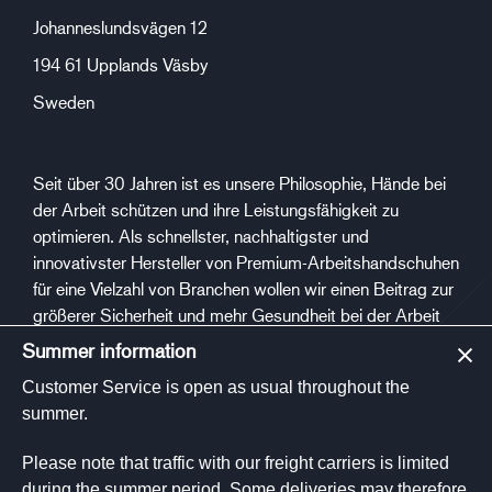
Johanneslundsvägen 12
194 61 Upplands Väsby
Sweden
Seit über 30 Jahren ist es unsere Philosophie, Hände bei
der Arbeit schützen und ihre Leistungsfähigkeit zu
optimieren. Als schnellster, nachhaltigster und
innovativster Hersteller von Premium-Arbeitshandschuhen
für eine Vielzahl von Branchen wollen wir einen Beitrag zur
größerer Sicherheit und mehr Gesundheit bei der Arbeit
leisten.
Summer information
Customer Service is open as usual throughout the
Sozialen Medien
summer.
Please note that traffic with our freight carriers is limited
during the summer period. Some deliveries may therefore