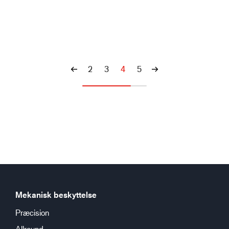
2
3
4
5
Mekanisk beskyttelse
Præcision
Allround