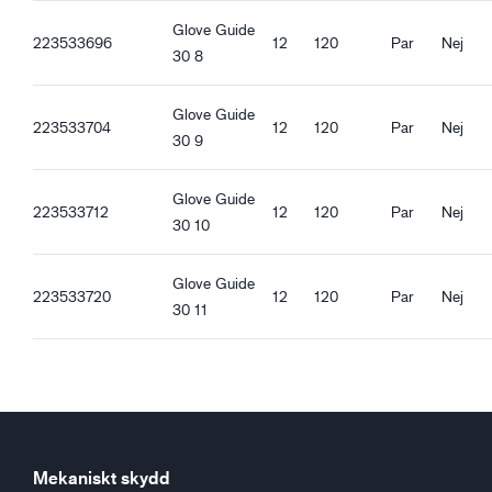
Rak krage
Guide 30_fr-FR_Productsheet.pdf
Glove Guide
Resår vid handled
Guide 30_pl-PL_Productsheet.pdf
223533696
12
120
Par
Nej
30 8
Guide 30_ro-RO_Productsheet.pdf
Guide 30_hu-HU_Productsheet.pdf
Glove Guide
Guide 30_et-EE_Productsheet.pdf
223533704
12
120
Par
Nej
30 9
Glove Guide
223533712
12
120
Par
Nej
30 10
Glove Guide
223533720
12
120
Par
Nej
30 11
Mekaniskt skydd