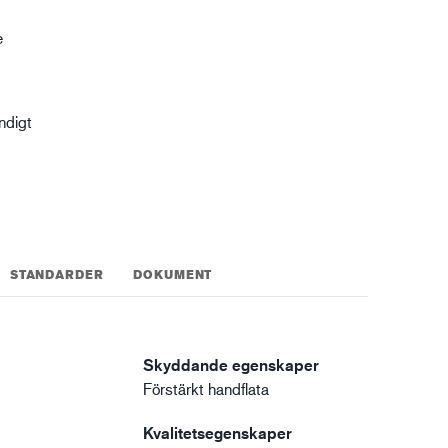
XTRM™
e
gistik
ndigt
STANDARDER
DOKUMENT
Skyddande egenskaper
Förstärkt handflata
Kvalitetsegenskaper