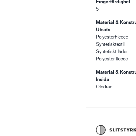
Fingerfärdighet
5
Material & Konstru
Utsida
PolyesterFleece
Syntetisktextil
Syntetiskt läder
Polyester fleece
Material & Konstru
Insida
Ofodrad
SLITSTYR