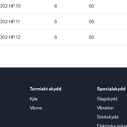
5002 HP 10
6
60
5002 HP 11
6
60
5002 HP 12
6
60
Termiskt skydd
Specialskydd
Kyla
Slagskydd
Värme
Vibration
Stickskydd
Elektriska riske