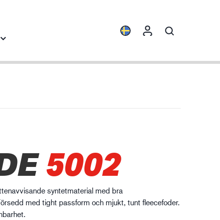
Produktfamiljer
Industrikunskap
ENVI™
Byggindustrin
HXFIBR™
Fordonsindustrin
rkstads- och
DE
5002
O.T.™
Logistik
llverkningsindustri
SPARX™
VIBRO™
ttenavvisande syntetmaterial med bra
WELD & HEAT™
rsedd med tight passform och mjukt, tunt fleecefoder.
XLNT™
ynbarhet.