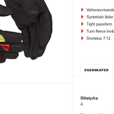
Vattenavvisand
Bygg- och anläggning
Lo
Syntetiskt läder
Tight passform
Tunn fleece invä
Storlekar 7-12
EGENSKAPER
Slitstyrka
4