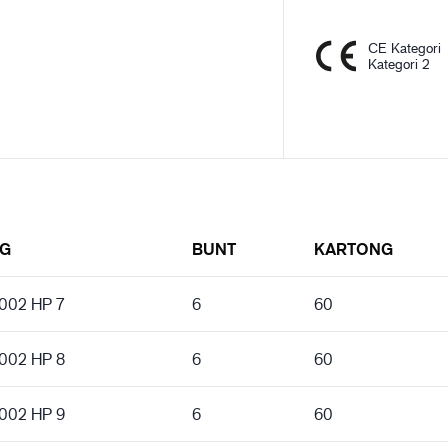
CE Kategori
Kategori 2
NG
BUNT
KARTONG
5002 HP 7
6
60
5002 HP 8
6
60
5002 HP 9
6
60