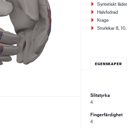
Syntetiskt läder
Halvfodrad
Bygg- och anläggning
Lo
Krage
Storlekar 8, 10,
EGENSKAPER
Slitstyrka
4
Fingerfärdighet
4