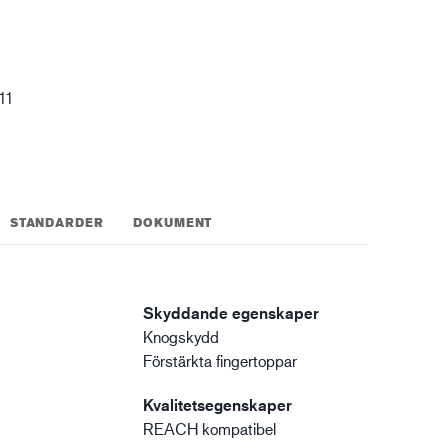
XTRM™
gistik
 11
STANDARDER
DOKUMENT
Skyddande egenskaper
Knogskydd
Förstärkta fingertoppar
Kvalitetsegenskaper
REACH kompatibel