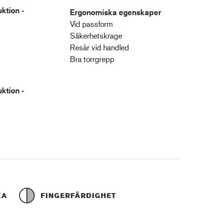
ktion -
Ergonomiska egenskaper
Vid passform
Säkerhetskrage
Resår vid handled
Bra torrgrepp
ktion -
KA
FINGERFÄRDIGHET