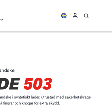
Produktfamiljer
Industrikunskap
ENVI™
Byggindustrin
HXFIBR™
Fordonsindustrin
handske
rkstads- och
DE
503
O.T.™
Logistik
llverkningsindustri
SPARX™
VIBRO™
ndske i syntetiskt läder, utrustad med säkerhetskrage
WELD & HEAT™
å fingrar och knogar för extra skydd.
XLNT™