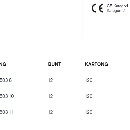
CE Kategori
Kategori 2
ING
BUNT
KARTONG
 503 8
12
120
 503 10
12
120
 503 11
12
120