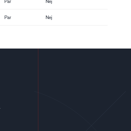
Par
Nej
Par
Nej
r