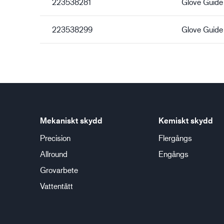
223538281
Glove Guide
223538299
Glove Guide
Mekaniskt skydd
Kemiskt skydd
Precision
Flergångs
Allround
Engångs
Grovarbete
Vattentätt