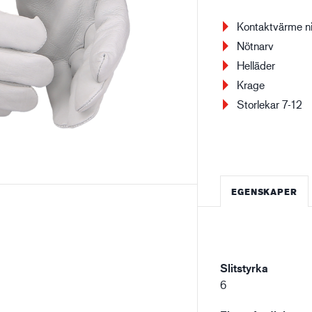
Kontaktvärme ni
Bygg- och anläggning
Lo
Nötnarv
Helläder
Krage
Storlekar 7-12
EGENSKAPER
Slitstyrka
6