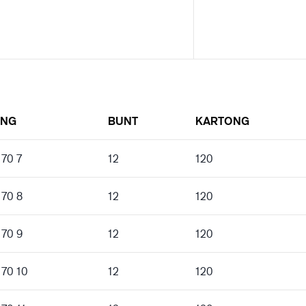
ING
BUNT
KARTONG
 70 7
12
120
 70 8
12
120
 70 9
12
120
 70 10
12
120