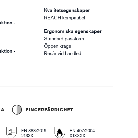
Kvalitetsegenskaper
REACH kompatibel
ktion -
Ergonomiska egenskaper
Standard passform
Öppen krage
ktion -
Resår vid handled
KA
FINGERFÄRDIGHET
EN 388:2016
EN 407:2004
2133X
X1XXXX