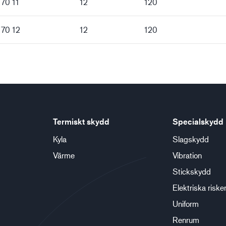
 70 11
12
120
 70 12
12
120
Termiskt skydd
Specialskydd
Kyla
Slagskydd
Värme
Vibration
Stickskydd
Elektriska riske
Uniform
Renrum