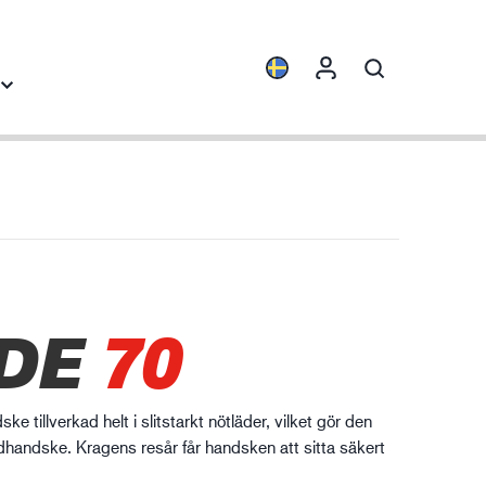
Produktfamiljer
Industrikunskap
ENVI™
Byggindustrin
HXFIBR™
Fordonsindustrin
rkstads- och
DE
70
O.T.™
Logistik
llverkningsindustri
SPARX™
VIBRO™
e tillverkad helt i slitstarkt nötläder, vilket gör den
WELD & HEAT™
dhandske. Kragens resår får handsken att sitta säkert
XLNT™