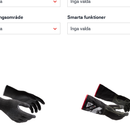
da
Inga valda
Bygg- och anläggning
Lo
ngsområde
Smarta funktioner
da
Inga valda