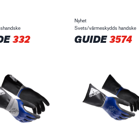
Nyhet
dshandske
Svets/värmeskydds handske
DE
332
GUIDE
3574