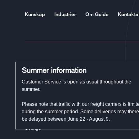
Kunskap
Industrier
Om Guide
Kontakta
Guide Gloves
Summer information
Telefon:
+46 (0)321-29 300
Customer Service is open as usual throughout the
E-post:
customerservice@guidegloves.com
summer.
Please note that traffic with our freight carriers is limit
Johanneslundsvägen 12
during the summer period. Some deliveries may there
194 61 Upplands Väsby
be delayed between June 22 - August 9.
Sverige