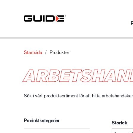
Startsida
Produkter
Produkter per användningsområde
Våra produkter
Om
Innovation
ARBETSHAN
Mekaniskt skydd
Standarder
Om Guide
Våra innovat
Kemiskt skydd
Egenskaper
Nyheter
Fordonsindustri
Termiskt skydd
Material
Kontakta oss
Sök i vårt produktsortiment för att hitta arbetshandsk
Specialskydd
Produktkategorier
Storlek