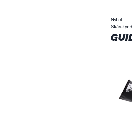
Nyhet
Skärskyd
GUI