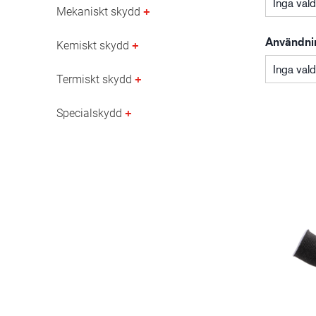
Inga val
Mekaniskt skydd
Olje- och gasindustri
Användni
Kemiskt skydd
Inga val
Termiskt skydd
Specialskydd