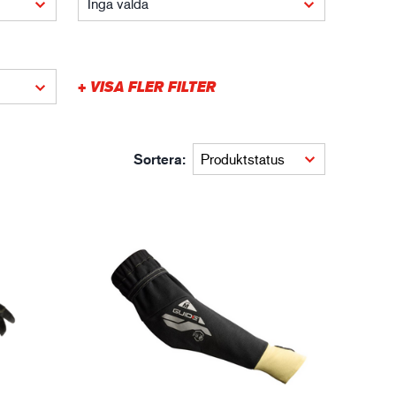
Inga valda
XTRM™
gistik
+ VISA FLER FILTER
Sortera: