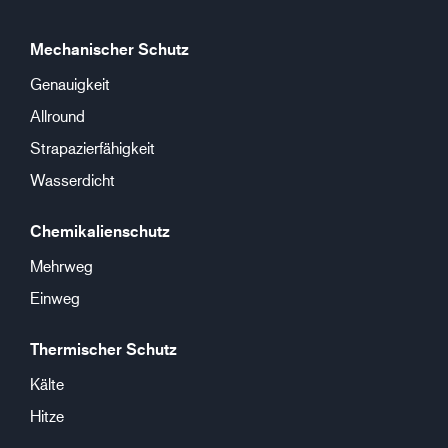
Ergonomische Eigenschaften
Normale Passform
Mechanischer Schutz
Gleichseitig
Atmungsaktiv
Genauigkeit
Gummizug am Handgelenk
Allround
Strapazierfähigkeit
Wasserdicht
Chemikalienschutz
Mehrweg
Einweg
Thermischer Schutz
Kälte
Hitze