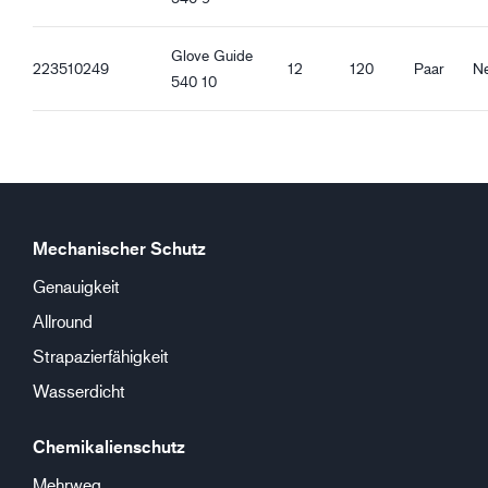
Glove Guide
223510249
12
120
Paar
Ne
540 10
Mechanischer Schutz
Genauigkeit
Allround
Strapazierfähigkeit
Wasserdicht
Chemikalienschutz
Mehrweg