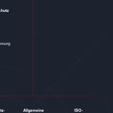
chutz
annung
tz-
Allgemeine
ISO-