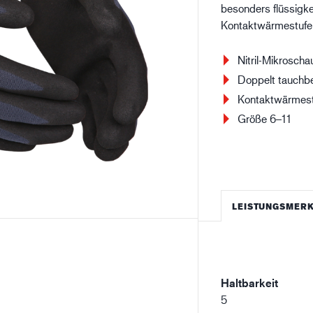
besonders flüssigke
Baugewerbe
Lo
Kontaktwärmestufe 
Nitril-Mikrosch
Doppelt tauchb
Kontaktwärmest
Größe 6–11
LEISTUNGSMER
Haltbarkeit
5