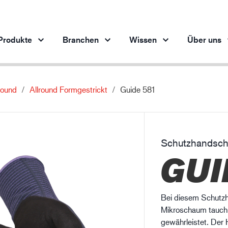
Produkte
Branchen
Wissen
Über uns
round
Allround Formgestrickt
Guide 581
Produkte pro Branche
Innovation
Ein
Automobilindustrie
Unsere innovativen Produkte
Stahlindustrie
Schutzhandsc
Stahlindustrie
M
GUI
Maschinenbau
Erdöl- und Gasindustrie
Baugewerbe
Bei diesem Schutzh
Logistik
Mikroschaum tauchb
gewährleistet. Der