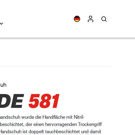
blicke
Kollektionen
ENVI™
HXFIBR™
huh
aschinenbau
DE
581
O.T.™
SPARX™
VIBRO™
andschuh wurde die Handfläche mit Nitril-
XLNT™
eschichtet, der einen hervorragenden Trockengriff
XTRM™
 Handschuh ist doppelt tauchbeschichtet und damit