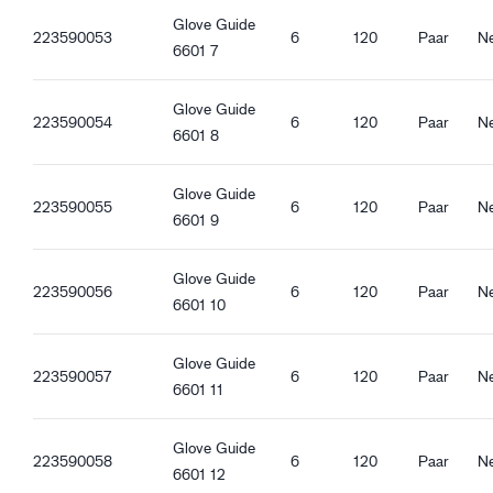
Eng anliegende Passform
Glove Guide
223590053
6
120
Paar
Ne
Atmungsaktiv
6601 7
Strickstulpe
Touchscreen-tauglich
Glove Guide
Guter Trockengriff
223590054
6
120
Paar
Ne
6601 8
Guter Nassgriff
Guter Ölgriff
Glove Guide
223590055
6
120
Paar
Ne
6601 9
Glove Guide
223590056
6
120
Paar
Ne
6601 10
Glove Guide
223590057
6
120
Paar
Ne
6601 11
Glove Guide
223590058
6
120
Paar
Ne
6601 12