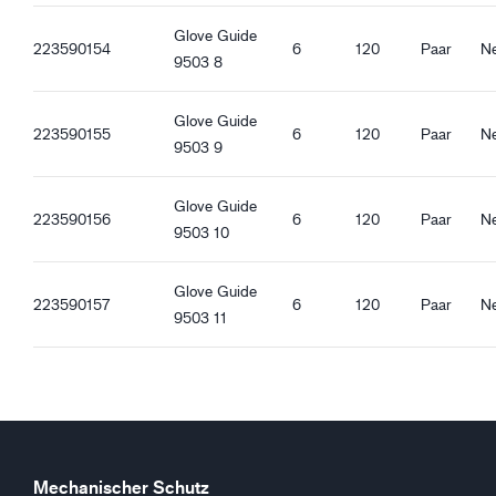
Lebensmittelzulassung für alle Arten von Lebensmitteln
Glove Guide
223590154
6
120
Paar
Ne
9503 8
Ergonomische Eigenschaften
Eng anliegende Passform
Glove Guide
Atmungsaktiv
223590155
6
120
Paar
Ne
9503 9
Wasserdichte Handfläche
Öldichte Handfläche
Strickstulpe
Glove Guide
223590156
6
120
Paar
Ne
Touchscreen-tauglich
9503 10
Guter Trockengriff
Guter Nassgriff
Glove Guide
223590157
6
120
Paar
Ne
Guter Ölgriff
9503 11
Guter Schmutzgriff
Mechanischer Schutz