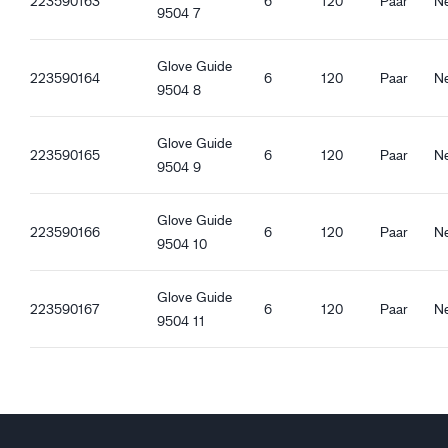
223590163
6
120
Paar
Ne
DMF-frei
9504 7
REACH-kompatibel
Oeko-Tex Confidence in textiles
Glove Guide
Lebensmittelzulassung für alle Arten von Lebensmitteln
223590164
6
120
Paar
Ne
9504 8
Ergonomische Eigenschaften
Glove Guide
Eng anliegende Passform
223590165
6
120
Paar
Ne
9504 9
Wasserdicht
Öldicht
Strickstulpe
Glove Guide
223590166
6
120
Paar
Ne
Touchscreen-tauglich
9504 10
Guter Trockengriff
Guter Nassgriff
Glove Guide
223590167
6
120
Paar
Ne
Guter Ölgriff
9504 11
Guter Schmutzgriff