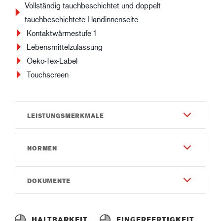
Vollständig tauchbeschichtet und doppelt
tauchbeschichtete Handinnenseite
Kontaktwärmestufe 1
Lebensmittelzulassung
Oeko-Tex-Label
Touchscreen
LEISTUNGSMERKMALE
NORMEN
Haltbarkeit
6
EN 420:2003 + A1:2009
DOKUMENTE
Fingerfertigkeit
EN 388:2016
6
Gebrauchsanweisung
4121X
Teilung
Instruction of use GUIDE 9504.pdf
HALTBARKEIT
FINGERFERTIGKEIT