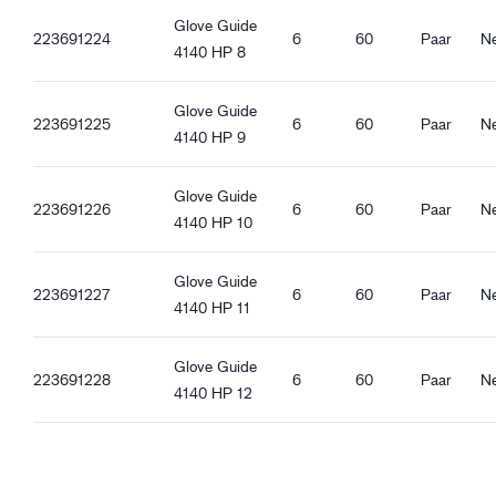
Guide 4140_hu-HU_Productsheet.pdf
Eng anliegende Passform
Glove Guide
Guide 4140_et-EE_Productsheet.pdf
223691224
6
60
Paar
Ne
Winddicht
4140 HP 8
Wasserdicht
Offene Stulpe
Glove Guide
223691225
6
60
Paar
Ne
Gummizug am Handgelenk
4140 HP 9
Touchscreen-tauglich
Hochsichtbares Material
Glove Guide
Guter Nassgriff
223691226
6
60
Paar
Ne
4140 HP 10
Glove Guide
223691227
6
60
Paar
Ne
4140 HP 11
Glove Guide
223691228
6
60
Paar
Ne
4140 HP 12