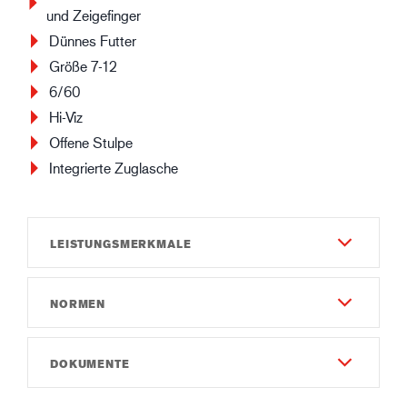
und Zeigefinger
Dünnes Futter
Größe 7-12
6/60
Hi-Viz
Offene Stulpe
Integrierte Zuglasche
LEISTUNGSMERKMALE
NORMEN
Haltbarkeit
5
EN 388:2016
DOKUMENTE
Fingerfertigkeit
2142X
7