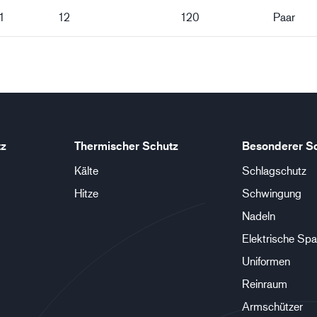
1
12
120
Paar
tz
Thermischer Schutz
Besonderer S
Kälte
Schlagschutz
Hitze
Schwingung
Nadeln
Elektrische Sp
Uniformen
Reinraum
Armschützer