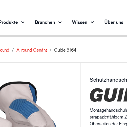
Produkte
Branchen
Wissen
Über uns
round
Allround Genäht
Guide 5164
Produkte pro Branche
Innovation
Ein
Automobilindustrie
Unsere innovativen Produkte
Stahlindustrie
Schutzhandsc
Stahlindustrie
M
GUI
Maschinenbau
Erdöl- und Gasindustrie
Baugewerbe
Montagehandschuh 
Logistik
strapazierfähigem 
Oberseiten der Fing