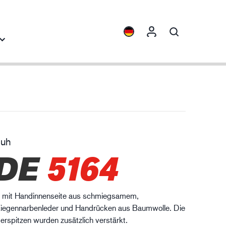
blicke
Kollektionen
ENVI™
HXFIBR™
huh
aschinenbau
DE
5164
O.T.™
SPARX™
VIBRO™
mit Handinnenseite aus schmiegsamem,
XLNT™
Ziegennarbenleder und Handrücken aus Baumwolle. Die
XTRM™
erspitzen wurden zusätzlich verstärkt.