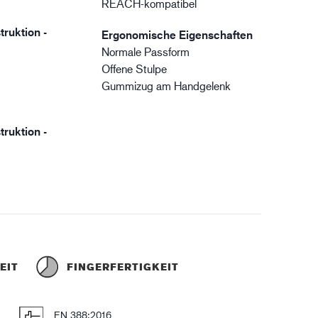
REACH-kompatibel
truktion -
Ergonomische Eigenschaften
Normale Passform
Offene Stulpe
Gummizug am Handgelenk
truktion -
EIT
FINGERFERTIGKEIT
e
EN 388:2016