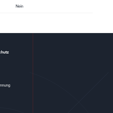
Nein
chutz
annung