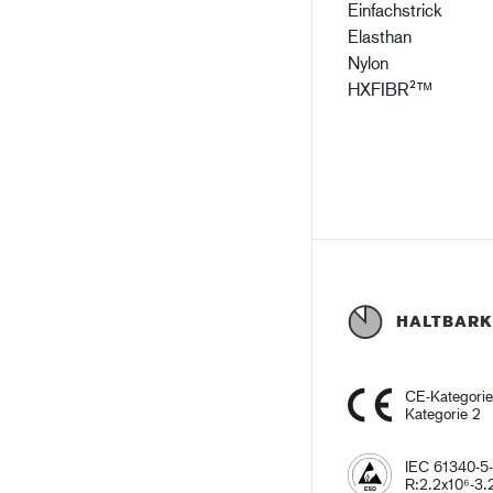
Einfachstrick
Elasthan
Nylon
HXFIBR²™
HALTBARK
CE-Kategori
Kategorie 2
IEC 61340-5-
R:2.2x10⁶-3.