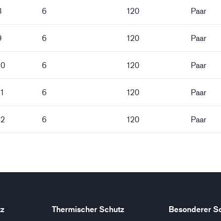
8
6
120
Paar
9
6
120
Paar
10
6
120
Paar
11
6
120
Paar
12
6
120
Paar
tz
Thermischer Schutz
Besonderer S