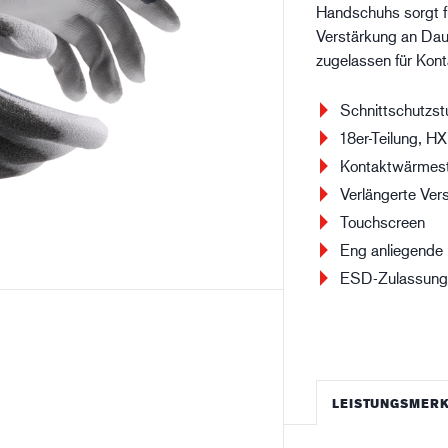
Handschuhs sorgt fü
Baugewerbe
Lo
Verstärkung an Dau
zugelassen für Kon
Schnittschutzst
18er-Teilung, 
Kontaktwärmest
Verlängerte Ve
Touchscreen
Eng anliegende
ESD-Zulassun
LEISTUNGSMER