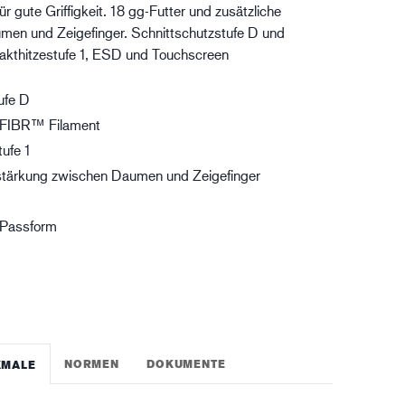
r gute Griffigkeit. 18 gg-Futter und zusätzliche
gistik
men und Zeigefinger. Schnittschutzstufe D und
takthitzestufe 1, ESD und Touchscreen
ufe D
HXFIBR™ Filament
ufe 1
rstärkung zwischen Daumen und Zeigefinger
 Passform
g
NORMEN
DOKUMENTE
KMALE