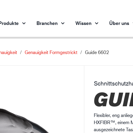
Produkte
Branchen
Wissen
Über uns
auigkeit
Genauigkeit Formgestrickt
Guide 6602
Produkte pro Branche
Innovation
Ein
Automobilindustrie
Unsere innovativen Produkte
Stahlindustrie
Schnittschutz
Stahlindustrie
M
GUI
Maschinenbau
Erdöl- und Gasindustrie
Baugewerbe
Flexibler, eng anli
Logistik
HXFIBR™, einem Ma
ausgezeichnete Tas