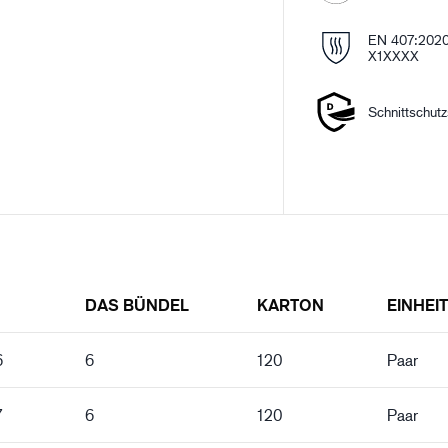
EN 407:202
X1XXXX
Schnittschut
DAS BÜNDEL
KARTON
EINHEIT
6
6
120
Paar
7
6
120
Paar