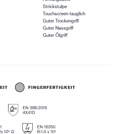
Strickstulpe
Touchscreen-tauglich
Guter Trockengriff
Guter Nassgriff
Guter Ölgriff
EIT
FINGERFERTIGKEIT
e
EN 388:2016
4X41D
1
EN 16350
2x 10⁶ Ω
R:1.0 x 10⁵