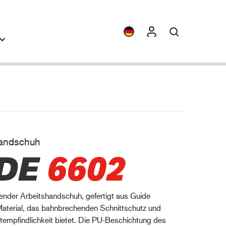
blicke
Kollektionen
ENVI™
HXFIBR™
handschuh
aschinenbau
DE
6602
O.T.™
SPARX™
VIBRO™
egender Arbeitshandschuh, gefertigt aus Guide
XLNT™
terial, das bahnbrechenden Schnittschutz und
XTRM™
tempfindlichkeit bietet. Die PU-Beschichtung des