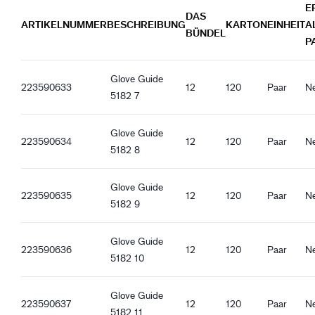
E
Eng anliegende Passform
Guide 5182_nl-NL_Productsheet.pdf
DAS
ARTIKELNUMMER
BESCHREIBUNG
KARTON
EINHEIT
A
Offene Stulpe
Guide 5182_de-DE_Productsheet.pdf
BÜNDEL
P
Guter Trockengriff
Guide 5182_es-ES_Productsheet.pdf
Guide 5182_it-IT_Productsheet.pdf
Glove Guide
Guide 5182_fr-FR_Productsheet.pdf
223590633
12
120
Paar
Ne
5182 7
Guide 5182_pl-PL_Productsheet.pdf
Guide 5182_ro-RO_Productsheet.pdf
Glove Guide
Guide 5182_hu-HU_Productsheet.pdf
223590634
12
120
Paar
Ne
5182 8
Guide 5182_et-EE_Productsheet.pdf
Glove Guide
223590635
12
120
Paar
Ne
5182 9
Glove Guide
223590636
12
120
Paar
Ne
5182 10
Glove Guide
223590637
12
120
Paar
Ne
5182 11