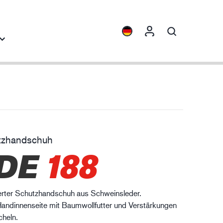
blicke
Kollektionen
ENVI™
HXFIBR™
tzhandschuh
aschinenbau
DE
188
O.T.™
SPARX™
VIBRO™
terter Schutzhandschuh aus Schweinsleder.
XLNT™
 Handinnenseite mit Baumwollfutter und Verstärkungen
XTRM™
cheln.