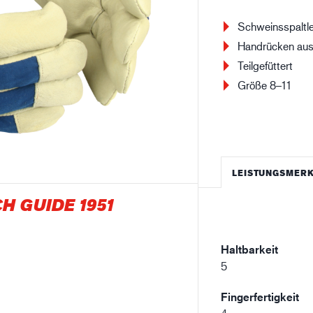
Baugewerbe
Lo
Schweinsspaltl
Handrücken au
Teilgefüttert
Größe 8–11
LEISTUNGSMER
H GUIDE 1951
Haltbarkeit
5
Fingerfertigkeit