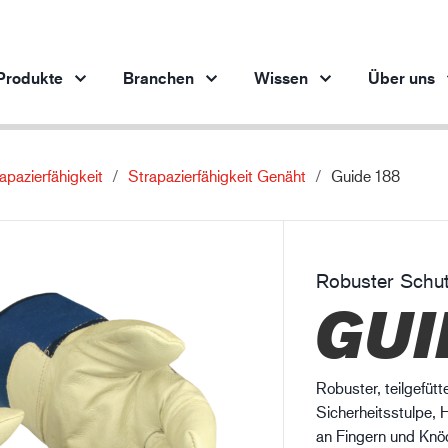
Produkte
Branchen
Wissen
Über uns
apazierfähigkeit
Strapazierfähigkeit Genäht
Guide 188
Produkte pro Branche
Innovation
Ein
Automobilindustrie
Unsere innovativen Produkte
Stahlindustrie
Robuster Schu
Stahlindustrie
M
GUI
Maschinenbau
Erdöl- und Gasindustrie
Baugewerbe
Robuster, teilgefüt
Logistik
Sicherheitsstulpe,
an Fingern und Knö