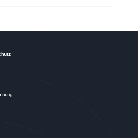
chutz
annung