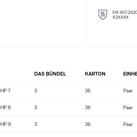
EN 407:202
X2XXXX
DAS BÜNDEL
KARTON
EINHE
 HP 7
3
36
Paar
 HP 8
3
36
Paar
 HP 9
3
36
Paar