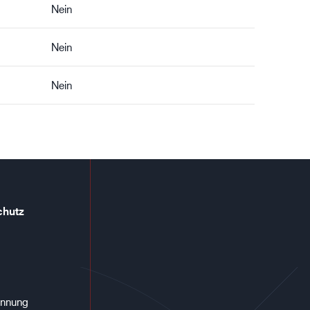
Nein
Nein
Nein
chutz
annung