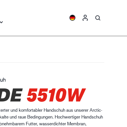
blicke
Kollektionen
ENVI™
HXFIBR™
huh
aschinenbau
DE
5510W
O.T.™
SPARX™
VIBRO™
erter und komfortabler Handschuh aus unserer Arctic-
XLNT™
 kalte und raue Bedingungen. Hochwertiger Handschuh
XTRM™
 abnehmbarem Futter, wasserdichter Membran,