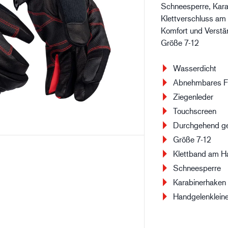
Schneesperre, Kara
Baugewerbe
Lo
Klettverschluss am
Komfort und Verstä
Größe 7-12
Wasserdicht
Abnehmbares F
Ziegenleder
Touchscreen
Durchgehend ge
Größe 7-12
Klettband am H
Schneesperre
Karabinerhaken
Handgelenklein