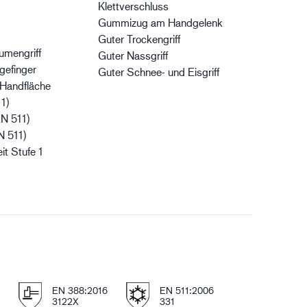
Klettverschluss
Gummizug am Handgelenk
Guter Trockengriff
umengriff
Guter Nassgriff
gefinger
Guter Schnee- und Eisgriff
 Handfläche
11)
EN 511)
N 511)
it Stufe 1
e
EN 388:2016
EN 511:2006
3122X
331