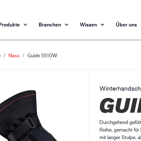
Produkte
Branchen
Wissen
Über uns
e
Nass
Guide 5510W
Produkte pro Branche
Innovation
Ein
Automobilindustrie
Unsere innovativen Produkte
Stahlindustrie
Winterhandsc
Stahlindustrie
M
GUI
Maschinenbau
Erdöl- und Gasindustrie
Baugewerbe
Durchgehend gefütt
Logistik
Reihe, gemacht für
mit langer Stulpe,