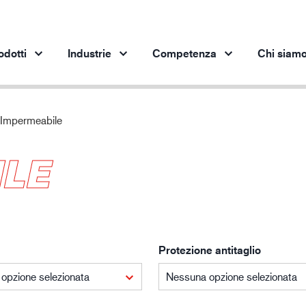
odotti
Industrie
Competenza
Chi siam
Impermeabile
Prodotti per settore
Innovazione
App
ILE
Industria automobilistica
I nostri prodotti innovativi
pro
Industria siderurgica
Industria siderurgica
In
Industria meccanica
Industria petrolifera
Protezione antitaglio
Edilizia e costruzioni
Logistica
opzione selezionata
Nessuna opzione selezionata