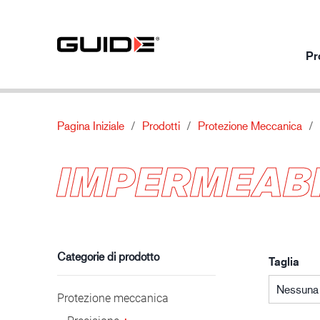
Pr
Pagina Iniziale
Prodotti
Protezione Meccanica
Prodotti per utilizzo
I nostri prodotti
Di
IMPERMEAB
Protezione meccanica
Standard
Chi siamo
Protezione chimica
Caratteristiche
Contatti
Industria automobilistica
Protezione termica
Materiale
Protezione speciale
Categorie di prodotto
Taglia
Nessuna 
Protezione meccanica