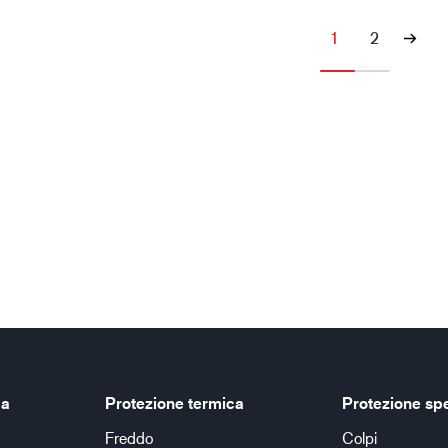
1
2
ca
Protezione termica
Protezione sp
Freddo
Colpi