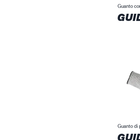
Guanto con
GUI
Guanto di p
GUI