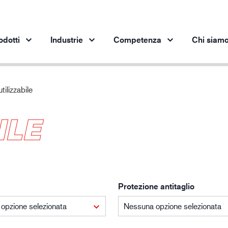
odotti
Industrie
Competenza
Chi siam
utilizzabile
Prodotti per settore
Innovazione
App
ILE
Industria automobilistica
I nostri prodotti innovativi
pro
Industria siderurgica
Industria siderurgica
In
Industria meccanica
Industria petrolifera
Protezione antitaglio
Edilizia e costruzioni
Logistica
opzione selezionata
Nessuna opzione selezionata