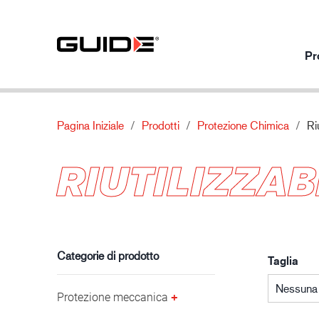
Pr
Pagina Iniziale
Prodotti
Protezione Chimica
Ri
Prodotti per utilizzo
I nostri prodotti
Di
RIUTILIZZAB
Protezione meccanica
Standard
Chi siamo
Protezione chimica
Caratteristiche
Contatti
Industria automobilistica
Protezione termica
Materiale
Protezione speciale
Categorie di prodotto
Taglia
Nessuna 
Protezione meccanica