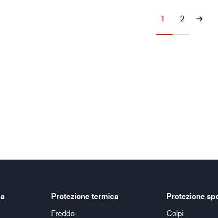
1
2
ca
Protezione termica
Protezione sp
Freddo
Colpi