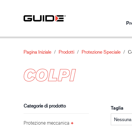
Pr
Pagina Iniziale
Prodotti
Protezione Speciale
Co
Prodotti per utilizzo
I nostri prodotti
Di
COLPI
Protezione meccanica
Standard
Chi siamo
Protezione chimica
Caratteristiche
Contatti
Industria automobilistica
Protezione termica
Materiale
Protezione speciale
Categorie di prodotto
Taglia
Nessuna 
Protezione meccanica