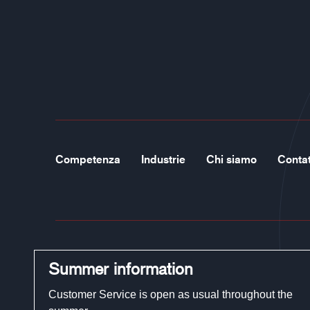
Competenza
Industrie
Chi siamo
Contat
Summer information
Tel.:
+46 (0)321-29 300
Customer Service is open as usual throughout the
E-mail:
customerservice@guidegloves.com