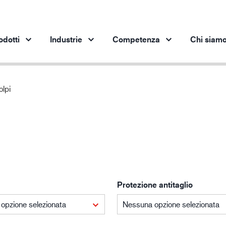
odotti
Industrie
Competenza
Chi siam
lpi
Prodotti per settore
Innovazione
App
Industria automobilistica
I nostri prodotti innovativi
pro
Industria siderurgica
Industria siderurgica
In
Industria meccanica
Industria petrolifera
Protezione antitaglio
Edilizia e costruzioni
Logistica
opzione selezionata
Nessuna opzione selezionata