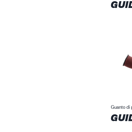
GUI
Guanto di p
GUI