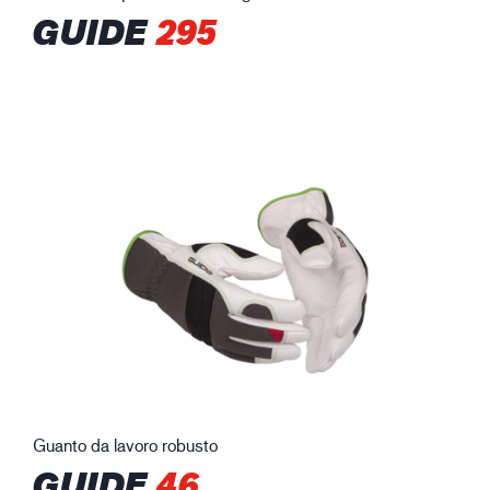
GUIDE
295
Guanto da lavoro robusto
GUIDE
46