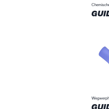
Chemische
GUI
Wegwerph
GUI