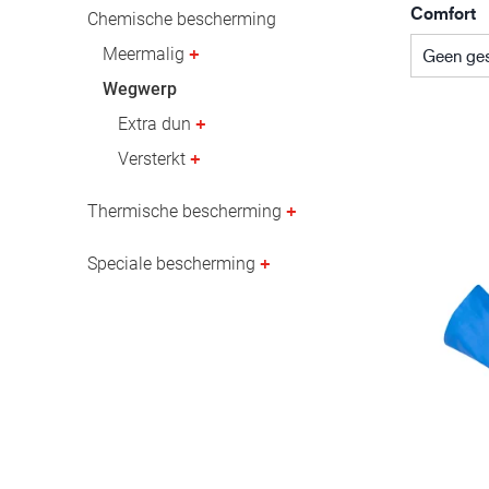
Comfort
Olie- en gasindustrie
Chemische bescherming
Meermalig
Geen ges
Wegwerp
Extra dun
Versterkt
Thermische bescherming
Speciale bescherming