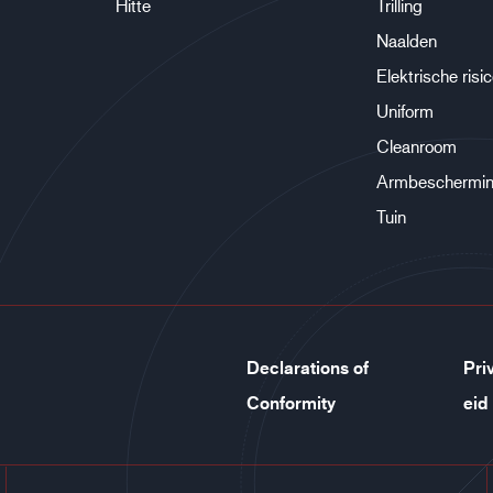
Hitte
Trilling
Naalden
Elektrische risi
Uniform
Cleanroom
Armbeschermi
Tuin
Declarations of
Pri
Conformity
eid