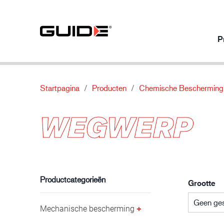
P
Startpagina
Producten
Chemische Bescherming
Producten per gebruik
Onze producten
Over
WEGWERP
Mechanische bescherming
Normen
Over ons
Chemische bescherming
Eigenschappen
Contact
Automobielindustrie
Thermische bescherming
Materiaal
Speciale bescherming
Productcategorieën
Grootte
Geen ges
Mechanische bescherming