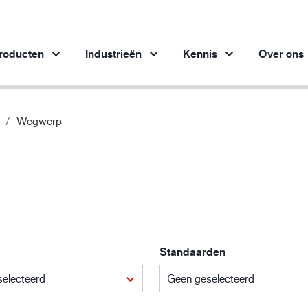
roducten
Industrieën
Kennis
Over ons
Wegwerp
Producten per branche
Innovatie
Inz
Automobielindustrie
Onze innovatieve producten
bes
Staalindustrie
Staalindustrie
M
Machinebouw
Olie- en gasindustrie
Standaarden
Bouw en constructie
Logistiek
electeerd
Geen geselecteerd