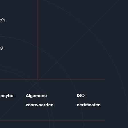
co‘s
ng
vacybel
Algemene
ISO-
voorwaarden
certificaten