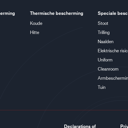
erming
Thermische bescherming
Speciale bes
Koude
Stoot
Hitte
Trilling
Naalden
Elektrische risi
Uniform
Cleanroom
Armbeschermi
Tuin
Declarations of
Pri