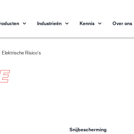
roducten
Industrieën
Kennis
Over ons
Elektrische Risico‘s
Producten per branche
Innovatie
Inz
E
Automobielindustrie
Onze innovatieve producten
bes
Staalindustrie
Staalindustrie
M
Machinebouw
Olie- en gasindustrie
Bouw en constructie
Logistiek
Snijbescherming