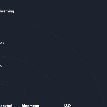
cherming
co‘s
ng
vacybel
Algemene
ISO-