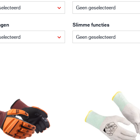
Bouw en constructie
Lo
electeerd
Geen geselecteerd
ngen
Slimme functies
electeerd
Geen geselecteerd