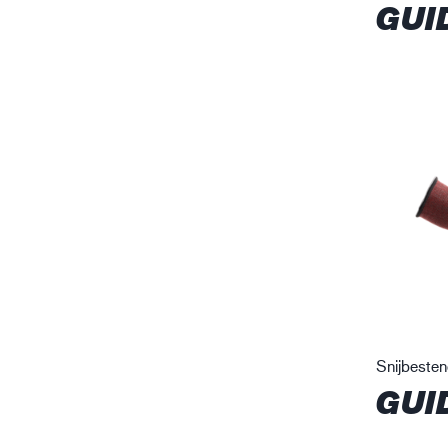
GUI
Snijbeste
GUI