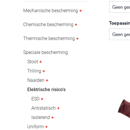
Olie- en gasindustrie
Geen ges
Mechanische bescherming
Toepassi
Chemische bescherming
Geen ges
Thermische bescherming
Speciale bescherming
Stoot
Trilling
Naalden
Elektrische risico‘s
ESD
Antistatisch
Isolerend
Uniform