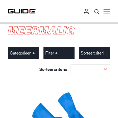
MEERMALIG
Categorieën
Filter
Sorteercriteria
Sorteercriteria: