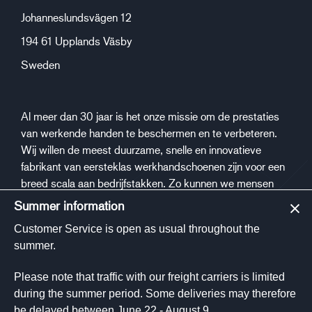
Johanneslundsvägen 12
194 61 Upplands Väsby
Sweden
Al meer dan 30 jaar is het onze missie om de prestaties
van werkende handen te beschermen en te verbeteren.
Wij willen de meest duurzame, snelle en innovatieve
fabrikant van eersteklas werkhandschoenen zijn voor een
breed scala aan bedrijfstakken. Zo kunnen we mensen
een veiligere en gezondere werkplek bieden.
Summer information
Customer Service is open as usual throughout the
Sociale media
summer.
Please note that traffic with our freight carriers is limited
during the summer period. Some deliveries may therefore
be delayed between June 22 - August 9.