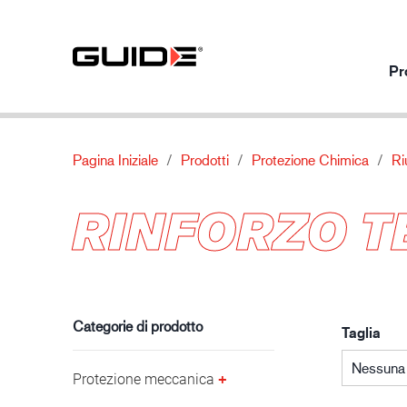
Pr
Pagina Iniziale
Prodotti
Protezione Chimica
Ri
Prodotti per utilizzo
I nostri prodotti
Di
RINFORZO T
Protezione meccanica
Standard
Chi siamo
Protezione chimica
Caratteristiche
Contatti
Industria automobilistica
Protezione termica
Materiale
Protezione speciale
Categorie di prodotto
Taglia
Nessuna 
Protezione meccanica