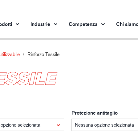
odotti
Industrie
Competenza
Chi siam
utilizzabile
Rinforzo Tessile
Prodotti per settore
Innovazione
App
ESSILE
Industria automobilistica
I nostri prodotti innovativi
pro
Industria siderurgica
Industria siderurgica
In
Industria meccanica
Industria petrolifera
Protezione antitaglio
Edilizia e costruzioni
Logistica
opzione selezionata
Nessuna opzione selezionata