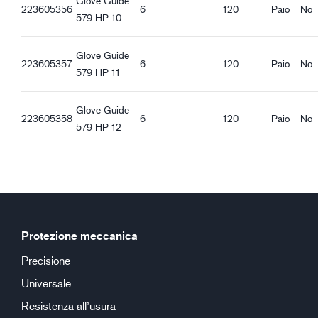
Glove Guide
223605356
6
120
Paio
No
579 HP 10
Glove Guide
223605357
6
120
Paio
No
579 HP 11
Glove Guide
223605358
6
120
Paio
No
579 HP 12
Protezione meccanica
Precisione
Universale
Resistenza all’usura