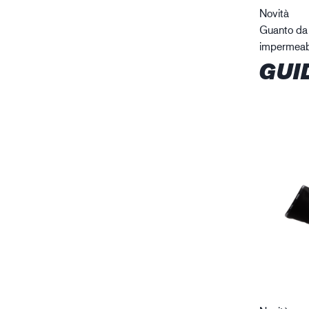
Novità
Guanto da 
impermeab
GUI