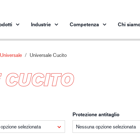
odotti
Industrie
Competenza
Chi siam
Universale
Universale Cucito
Prodotti per settore
Innovazione
App
 CUCITO
Industria automobilistica
I nostri prodotti innovativi
pro
Industria siderurgica
Industria siderurgica
In
Industria meccanica
Industria petrolifera
Protezione antitaglio
Edilizia e costruzioni
Logistica
opzione selezionata
Nessuna opzione selezionata