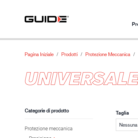
Pr
Pagina Iniziale
Prodotti
Protezione Meccanica
Prodotti per utilizzo
I nostri prodotti
Di
UNIVERSALE
Protezione meccanica
Standard
Chi siamo
Protezione chimica
Caratteristiche
Contatti
Industria automobilistica
Protezione termica
Materiale
Protezione speciale
Categorie di prodotto
Taglia
Nessuna 
Protezione meccanica