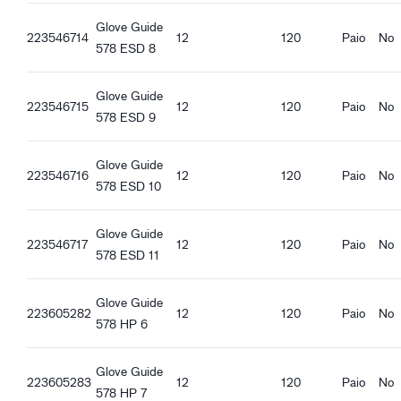
Caratteristiche ergonomiche
Massima aderenza
Glove Guide
223546714
12
120
Paio
No
Traspirante
578 ESD 8
Manichetta in maglia
Funzionalità touchscreen
Glove Guide
223546715
12
120
Paio
No
Buona presa sull’asciutto
578 ESD 9
Buona presa sul bagnato
Buona presa sull’olio
Glove Guide
223546716
12
120
Paio
No
578 ESD 10
Glove Guide
223546717
12
120
Paio
No
578 ESD 11
Glove Guide
223605282
12
120
Paio
No
578 HP 6
Glove Guide
223605283
12
120
Paio
No
578 HP 7