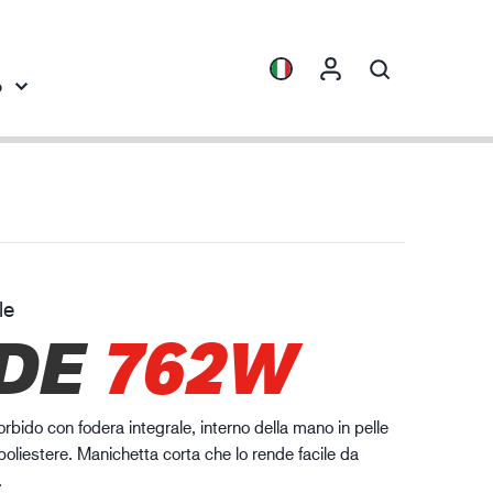
o
rofondimenti
Collezioni
tezione contro le sostanze chimiche
ENVI™
HXFIBR™
le
dustria meccanica
DE
762W
O.T.™
SPARX™
VIBRO™
bido con fodera integrale, interno della mano in pelle
XLNT™
 poliestere. Manichetta corta che lo rende facile da
.