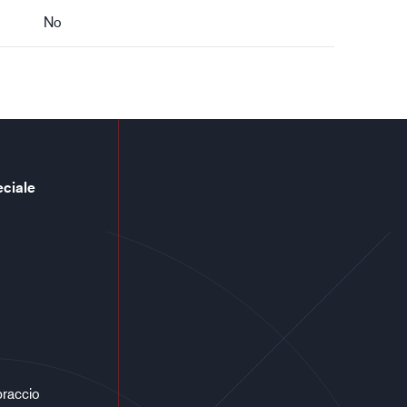
No
eciale
braccio