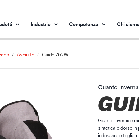
odotti
Industrie
Competenza
Chi siam
eddo
Asciutto
Guide 762W
Prodotti per settore
Innovazione
App
Industria automobilistica
I nostri prodotti innovativi
pro
Industria siderurgica
Guanto inverna
Industria siderurgica
In
GUI
Industria meccanica
Industria petrolifera
Edilizia e costruzioni
Guanto invernale mor
Logistica
sintetica e dorso in
indossare e togliere