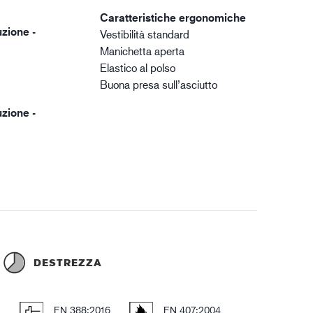
Caratteristiche ergonomiche
zione -
Vestibilità standard
Manichetta aperta
Elastico al polso
Buona presa sull’asciutto
zione -
DESTREZZA
E
EN 388:2016
EN 407:2004