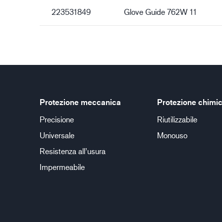
223531849
Glove Guide 762W 11
Protezione meccanica
Protezione chimi
Precisione
Riutilizzabile
Universale
Monouso
Resistenza all’usura
Impermeabile