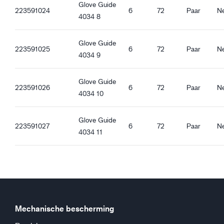
Glove Guide
Ergonomische eigenschappen
223591024
6
72
Paar
N
4034 8
Standaard pasvorm
Waterdicht
Oliedicht
Glove Guide
223591025
6
72
Paar
N
Rechte manchet
4034 9
Goede droge grip
Goede natte grip
Glove Guide
223591026
6
72
Paar
N
Goede oliegrip
4034 10
Glove Guide
223591027
6
72
Paar
N
4034 11
Mechanische bescherming