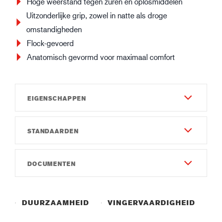
Hoge weerstand tegen zuren en oplosmiddelen
Uitzonderlijke grip, zowel in natte als droge
omstandigheden
Flock-gevoerd
Anatomisch gevormd voor maximaal comfort
EIGENSCHAPPEN
STANDAARDEN
Duurzaamheid
4
EN 388:2016
DOCUMENTEN
Vingervaardigheid
3110X
4
Gebruiksaanwijzing
EN ISO 374-1:2016 Type A
Totale lengte (cm)
Instruction of Use GUIDE 4034.pdf
AKLMNOPST
DUURZAAMHEID
VINGERVAARDIGHEID
38
Conformiteitsverklaring