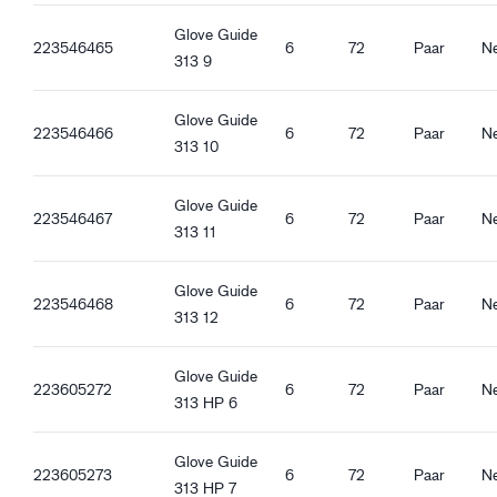
Ventilerend
Glove Guide
Gebreide manchet
223546465
6
72
Paar
N
313 9
Touchscreen functie
Goede droge grip
Glove Guide
223546466
6
72
Paar
N
313 10
Glove Guide
223546467
6
72
Paar
N
313 11
Glove Guide
223546468
6
72
Paar
N
313 12
Glove Guide
223605272
6
72
Paar
N
313 HP 6
Glove Guide
223605273
6
72
Paar
N
313 HP 7