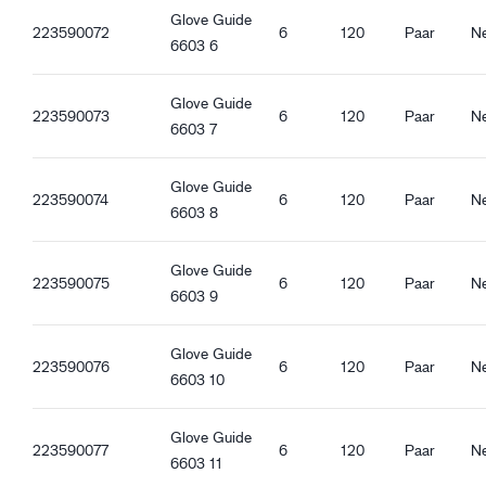
Kwaliteitskenmerken
Glove Guide
223590072
6
120
Paar
N
Metaalvrij
6603 6
DMF-vrij
Zonder glasvezel
Glove Guide
REACH-compatibel
223590073
6
120
Paar
N
6603 7
Oeko-Tex Confidence in textiles
Goedgekeurd voor contact met levensmiddelen - Alle
Glove Guide
soorten levensmiddelen
223590074
6
120
Paar
N
6603 8
Antistatisch
ESD
Glove Guide
223590075
6
120
Paar
N
Ergonomische eigenschappen
6603 9
Strak aansluitende pasvorm
Ventilerend
Glove Guide
223590076
6
120
Paar
N
Gebreide manchet
6603 10
Touchscreen functie
Goede droge grip
Glove Guide
Goede natte grip
223590077
6
120
Paar
N
6603 11
Goede oliegrip