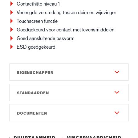
Contacthitte niveau 1
Verlengde versterking tussen duim en wijsvinger
Touchscreen functie
Goedgekeurd voor contact met levensmiddelen
Goed aansluitende pasvorm
ESD goedgekeurd
EIGENSCHAPPEN
STANDAARDEN
Duurzaamheid
7
EN 388:2016
DOCUMENTEN
Vingervaardigheid
4X43E
7
Gebruiksaanwijzing
IEC 61340-5-1
Gauge
Instruction of use GUIDE 6603.pdf
R:3.9x10⁶-2.0x10⁸ Ω
DUURZAAMHEID
VINGERVAARDIGHEID