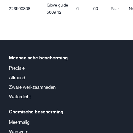
Glove guide
223590808
6
60
Paar
N
6609 12
Mechanische bescherming
Precisie
Allround
Zware werkzaamheden
Waterdicht
Chemische bescherming
Meermalig
Wegwerp