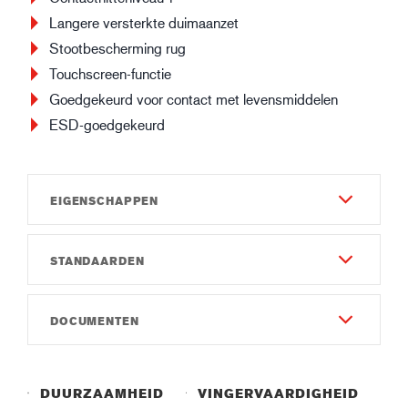
Langere versterkte duimaanzet
Stootbescherming rug
Touchscreen-functie
Goedgekeurd voor contact met levensmiddelen
ESD-goedgekeurd
EIGENSCHAPPEN
STANDAARDEN
Duurzaamheid
8
EN 388:2016
DOCUMENTEN
Vingervaardigheid
4X43EP
7
Gebruiksaanwijzing
IEC 61340-5-1
Gauge
Instruction of use GUIDE 6609.pdf
R:2,7x10⁶-3,2x10⁶Ω
DUURZAAMHEID
VINGERVAARDIGHEID