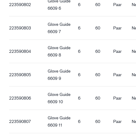
Glove Guide
223590802
6
60
Paar
N
6609 6
Kwaliteitskenmerken
Metaalvrij
Glove Guide
DMF-vrij
223590803
6
60
Paar
N
6609 7
Zonder glasvezel
REACH-compatibel
Glove Guide
Goedgekeurd voor contact met levensmiddelen - Alle
223590804
6
60
Paar
N
6609 8
soorten levensmiddelen
Antistatisch
ESD
Glove Guide
223590805
6
60
Paar
N
6609 9
Ergonomische eigenschappen
Strak aansluitende pasvorm
Glove Guide
223590806
6
60
Paar
N
Ventilerend
6609 10
Gebreide manchet
Touchscreen functie
Glove Guide
Goede droge grip
223590807
6
60
Paar
N
6609 11
Goede natte grip
Goede oliegrip