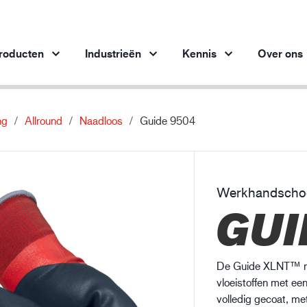
roducten
Industrieën
Kennis
Over ons
ng
Allround
Naadloos
Guide 9504
Producten per branche
Innovatie
Inz
Automobielindustrie
Onze innovatieve producten
bes
Staalindustrie
Werkhandscho
Staalindustrie
M
GUI
Machinebouw
Olie- en gasindustrie
Bouw en constructie
De Guide XLNT™ nit
Logistiek
vloeistoffen met ee
volledig gecoat, me