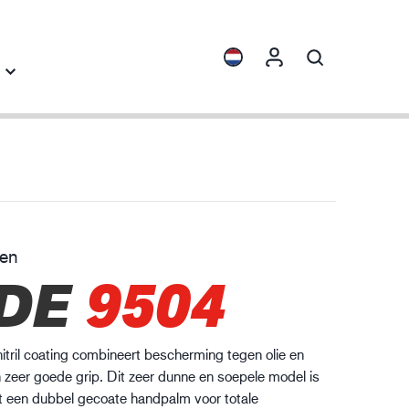
ichten
Collecties
cherming tegen chemicaliën
ENVI™
HXFIBR™
en
achinebouw
DE
9504
O.T.™
SPARX™
VIBRO™
ril coating combineert bescherming tegen olie en
XLNT™
n zeer goede grip. Dit zeer dunne en soepele model is
XTRM™
t een dubbel gecoate handpalm voor totale