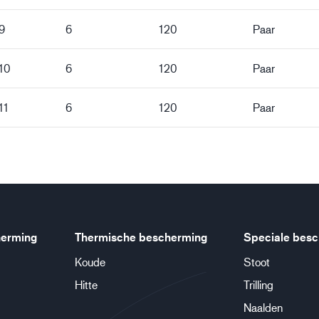
9
6
120
Paar
10
6
120
Paar
11
6
120
Paar
erming
Thermische bescherming
Speciale bes
Koude
Stoot
Hitte
Trilling
Naalden