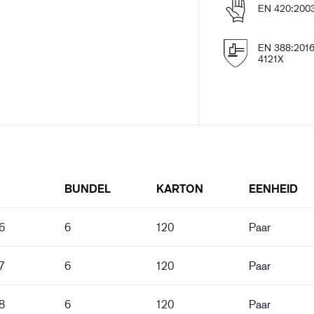
EN 420:2003
EN 388:201
4121X
BUNDEL
KARTON
EENHEID
6
6
120
Paar
7
6
120
Paar
8
6
120
Paar