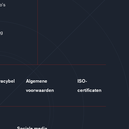
co‘s
ng
vacybel
Algemene
ISO-
voorwaarden
certificaten
Sociale media