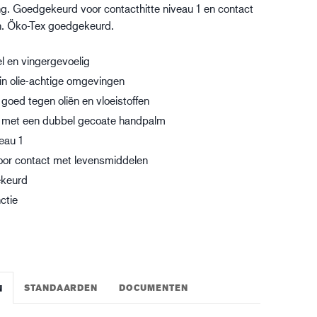
g. Goedgekeurd voor contacthitte niveau 1 en contact
gistiek
n. Öko-Tex goedgekeurd.
l en vingergevoelig
 in olie-achtige omgevingen
goed tegen oliën en vloeistoffen
, met een dubbel gecoate handpalm
eau 1
or contact met levensmiddelen
ekeurd
ctie
STANDAARDEN
DOCUMENTEN
N