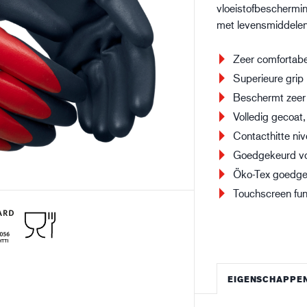
vloeistofbeschermin
Bouw en constructie
Lo
met levensmiddele
Zeer comfortabe
Superieure grip
Beschermt zeer 
Volledig gecoat
Contacthitte niv
Goedgekeurd vo
Öko-Tex goedg
Touchscreen fun
EIGENSCHAPPE