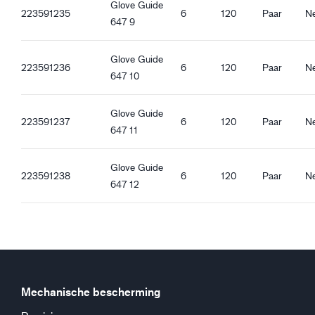
Glove Guide
Ultradun
223591235
6
120
Paar
N
647 9
Gebreide manchet met opgerolde rand
Touchscreen functie
Goede droge grip
Glove Guide
223591236
6
120
Paar
N
Goede natte grip
647 10
Goede oliegrip
Glove Guide
223591237
6
120
Paar
N
647 11
Glove Guide
223591238
6
120
Paar
N
647 12
Mechanische bescherming